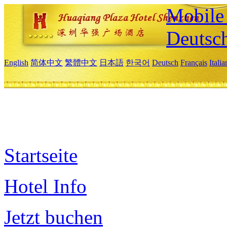
Mobile 
Deutsc
English
简体中文
繁體中文
日本語
한국어
Deutsch
Français
Itali
Startseite
Hotel Info
Jetzt buchen