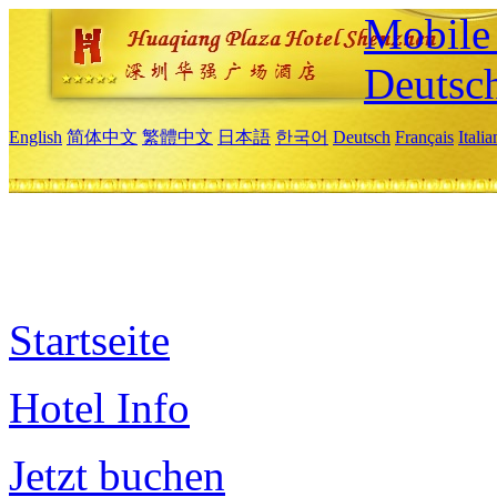
Mobile 
Deutsc
English
简体中文
繁體中文
日本語
한국어
Deutsch
Français
Itali
Startseite
Hotel Info
Jetzt buchen