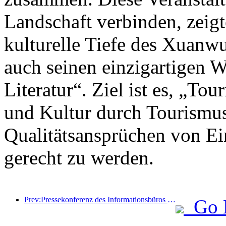
Landschaft verbinden, zeigt
kulturelle Tiefe des Xuanwu
auch seinen einzigartigen W
Literatur“. Ziel ist es, „To
und Kultur durch Tourismus
Qualitätsansprüchen von Ei
gerecht zu werden.
Prev:Pressekonferenz des Informationsbüros des Staatsrats: Derzeit gibt es in meinem Land 28 Grenzhäfen, die selbstfahrende Tourismusdienste anbieten können
Go 