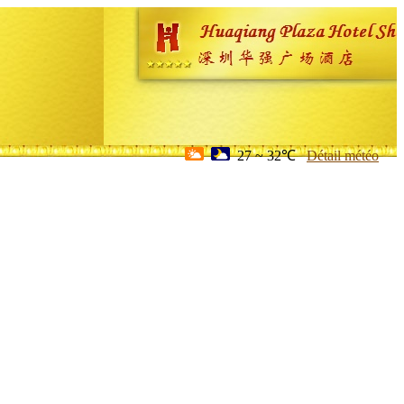
27 ~ 32℃
Détail météo