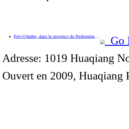
Prev:Qitaihe, dans la province du Heilongjiang, a promulgué la première réglementation nationale sur l'industrie de la glace et de la neige, encourageant l'intégration de l'IA et des sports de glace et de neige.
Go 
Adresse: 1019 Huaqiang No
Ouvert en 2009, Huaqiang 