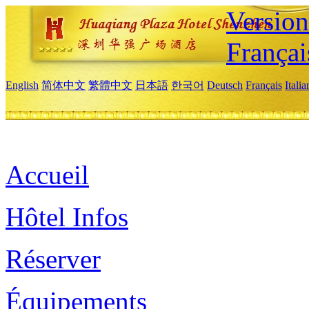
Versio
Françai
English
简体中文
繁體中文
日本語
한국어
Deutsch
Français
Itali
Accueil
Hôtel Infos
Réserver
Équipements