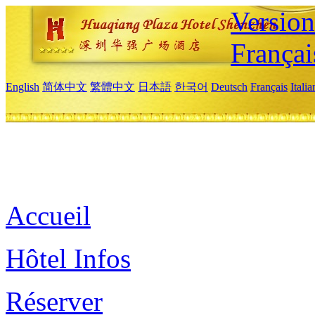
Versio
Françai
English
简体中文
繁體中文
日本語
한국어
Deutsch
Français
Itali
Accueil
Hôtel Infos
Réserver