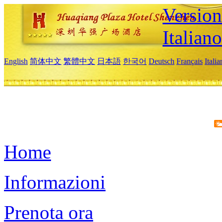
Version
Italiano
English
简体中文
繁體中文
日本語
한국어
Deutsch
Français
Itali
Home
Informazioni
Prenota ora