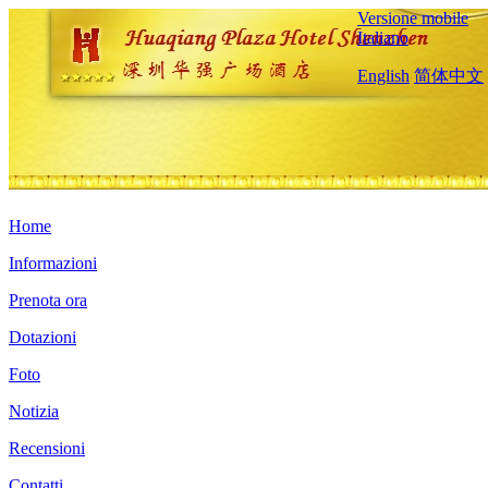
Versione mobile
Italiano
English
简体中文
Home
Informazioni
Prenota ora
Dotazioni
Foto
Notizia
Recensioni
Contatti