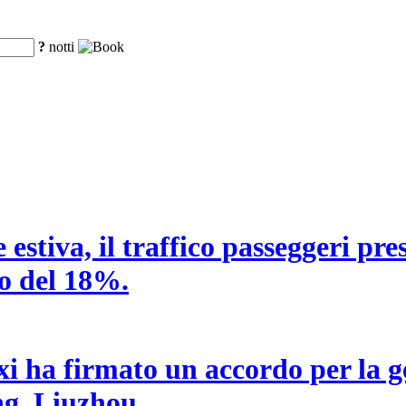
?
notti
estiva, il traffico passeggeri pre
o del 18%.
i ha firmato un accordo per la g
ng, Liuzhou.