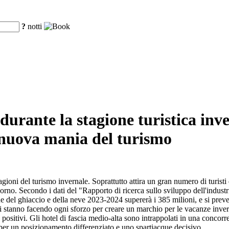
?
notti
durante la stagione turistica inve
 nuova mania del turismo
agioni del turismo invernale. Soprattutto attira un gran numero di turisti
rno. Secondo i dati del "Rapporto di ricerca sullo sviluppo dell'industria
ne del ghiaccio e della neve 2023-2024 supererà i 385 milioni, e si prev
 stanno facendo ogni sforzo per creare un marchio per le vacanze invern
e positivi. Gli hotel di fascia medio-alta sono intrappolati in una concorr
 per un posizionamento differenziato e uno spartiacque decisivo.