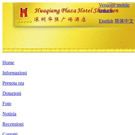
Versione mobile
Italiano
English
简体中文
Home
Informazioni
Prenota ora
Dotazioni
Foto
Notizia
Recensioni
Contatti