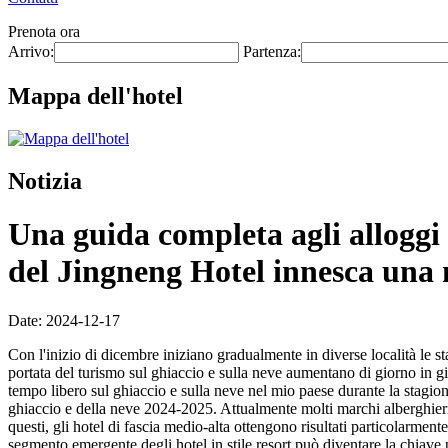
Prenota ora
Arrivo:
Partenza:
Mappa dell'hotel
Notizia
Una guida completa agli alloggi 
del Jingneng Hotel innesca una
Date: 2024-12-17
Con l'inizio di dicembre iniziano gradualmente in diverse località le st
portata del turismo sul ghiaccio e sulla neve aumentano di giorno in gio
tempo libero sul ghiaccio e sulla neve nel mio paese durante la stagio
ghiaccio e della neve 2024-2025. Attualmente molti marchi alberghieri
questi, gli hotel di fascia medio-alta ottengono risultati particolarment
segmento emergente degli hotel in stile resort può diventare la chiave