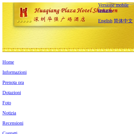
Versione mobile
Italiano
English
简体中文
Home
Informazioni
Prenota ora
Dotazioni
Foto
Notizia
Recensioni
Contatti