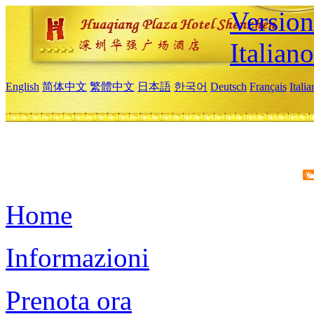
Version
Italiano
English
简体中文
繁體中文
日本語
한국어
Deutsch
Français
Itali
Home
Informazioni
Prenota ora