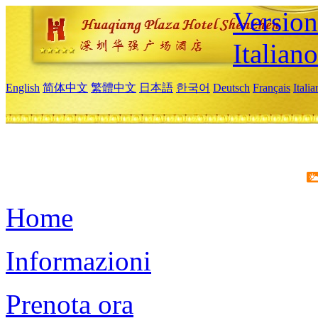
Version
Italiano
English
简体中文
繁體中文
日本語
한국어
Deutsch
Français
Itali
Home
Informazioni
Prenota ora