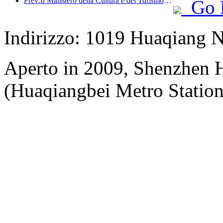
Prev:Il Ministero della Cultura e del Turismo ha riferito che nel 2025, 16.994 siti turistici di livello A hanno accolto 7,51 miliardi di visitatori, generando un fatturato turistico di 554,49 miliardi di yuan.
Go 
Indirizzo: 1019 Huaqiang 
Aperto in 2009, Shenzhen H
(Huaqiangbei Metro Station