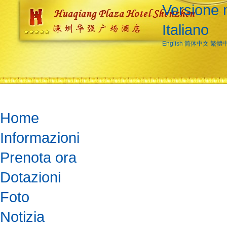
Versione 
Italiano
English
简体中文
繁體
Home
Informazioni
Prenota ora
Dotazioni
Foto
Notizia