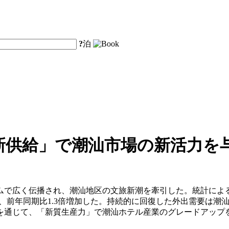
?
泊
新供給」で潮汕市場の新活力を
広く伝播され、潮汕地区の文旅新潮を牽引した。統計によると、
億元で、前年同期比1.3倍増加した。持続的に回復した外出需要
を通じて、「新質生産力」で潮汕ホテル産業のグレードアップ