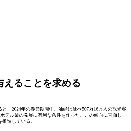
与えることを求める
2024年の春節期間中、汕頭は延べ507万16万人の観光客
は潮汕ホテル業の発展に有利な条件を作った。この傾向に直面し
を推進している。