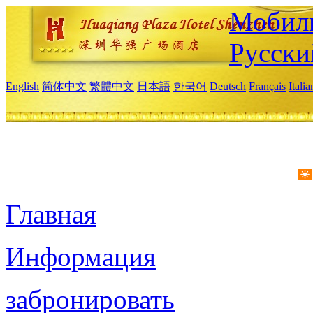
Мобиль
Русски
English
简体中文
繁體中文
日本語
한국어
Deutsch
Français
Itali
Главная
Информация
забронировать