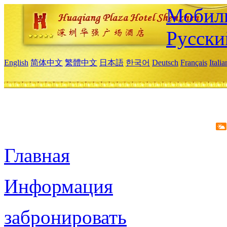
Мобиль
Русски
English
简体中文
繁體中文
日本語
한국어
Deutsch
Français
Itali
Главная
Информация
забронировать