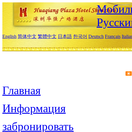
Мобиль
Русски
English
简体中文
繁體中文
日本語
한국어
Deutsch
Français
Itali
Главная
Информация
забронировать