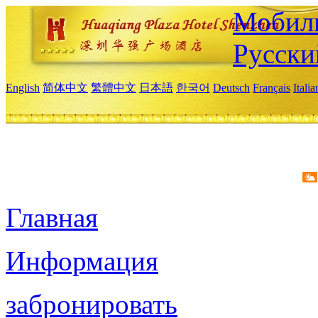
Мобиль
Русски
English
简体中文
繁體中文
日本語
한국어
Deutsch
Français
Itali
Главная
Информация
забронировать