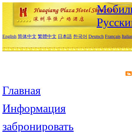
Мобиль
Русски
English
简体中文
繁體中文
日本語
한국어
Deutsch
Français
Itali
Главная
Информация
забронировать