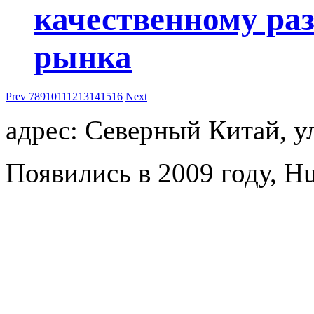
качественному ра
рынка
Prev
7
8
9
10
11
12
13
14
15
16
Next
адрес: Северный Китай, у
Появились в 2009 году, Hu