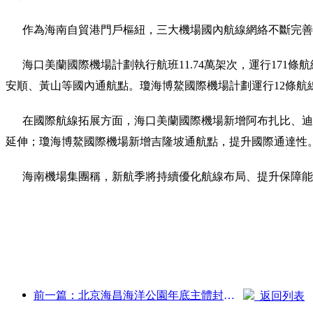
作為海南自貿港門戶樞紐，三大機場國內航線網絡不斷完善
海口美蘭國際機場計劃執行航班11.74萬架次，運行171條航
安順、黃山等國內通航點。瓊海博鰲國際機場計劃運行12條航
在國際航線拓展方面，海口美蘭國際機場新增阿布扎比、迪拜
延伸；瓊海博鰲國際機場新增吉隆坡通航點，提升國際通達性
海南機場集團稱，新航季將持續優化航線布局、提升保障能
前一篇：北京海昌海洋公園年底主體封頂 預計2027年建成開放
返回列表