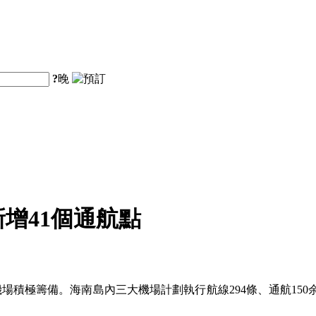
?
晚
增41個通航點
機場積極籌備。海南島內三大機場計劃執行航線294條、通航150