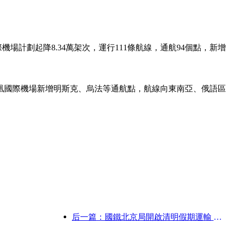
場計劃起降8.34萬架次，運行111條航線，通航94個點，新增
。
凰國際機場新增明斯克、烏法等通航點，航線向東南亞、俄語區
后一篇：國鐵北京局開啟清明假期運輸 預計發送旅客737萬人次