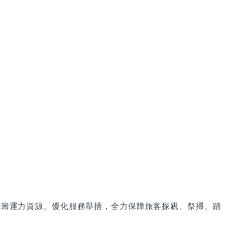
）統籌運力資源、優化服務舉措，全力保障旅客探親、祭掃、踏