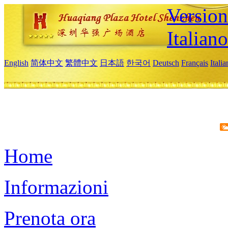
Version
Italiano
English
简体中文
繁體中文
日本語
한국어
Deutsch
Français
Itali
Home
Informazioni
Prenota ora