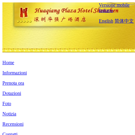
Versione mobile
Italiano
English
简体中文
Home
Informazioni
Prenota ora
Dotazioni
Foto
Notizia
Recensioni
Contatti